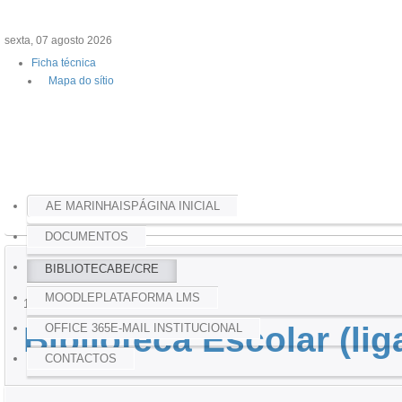
sexta, 07 agosto 2026
Ficha técnica
Mapa do sítio
AE MARINHAIS
PÁGINA INICIAL
DOCUMENTOS
BIBLIOTECA
BE/CRE
Home
Biblioteca
MOODLE
PLATAFORMA LMS
11
maio
2026
Biblioteca Escolar (li
OFFICE 365
E-MAIL INSTITUCIONAL
CONTACTOS