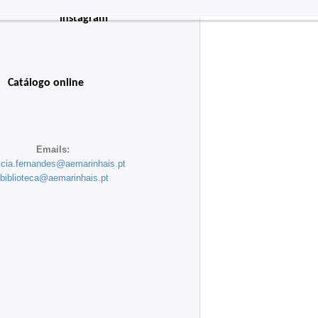
Instagram
Catálogo online
Emails:
ricia.fernandes@aemarinhais.pt
biblioteca@aemarinhais.pt