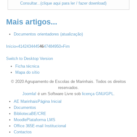
Consultar...(clique aqui para ler / fazer download)
Mais artigos...
Documentos orientadores (atualização)
Início
«
41
42
43
44
45
46
47
48
49
50
»
Fim
Switch to Desktop Version
Ficha técnica
Mapa do sítio
© 2020 Agrupamento de Escolas de Marinhais. Todos os direitos
reservados.
Joomla!
é um Software Livre sob
licença GNU/GPL
.
AE Marinhais
Página Inicial
Documentos
Biblioteca
BE/CRE
Moodle
Plataforma LMS
Office 365
E-mail Institucional
Contactos