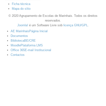
Ficha técnica
Mapa do sítio
© 2020 Agrupamento de Escolas de Marinhais. Todos os direitos
reservados.
Joomla!
é um Software Livre sob
licença GNU/GPL
.
AE Marinhais
Página Inicial
Documentos
Biblioteca
BE/CRE
Moodle
Plataforma LMS
Office 365
E-mail Institucional
Contactos