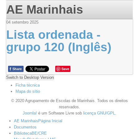
AE Marinhais
04
setembro
2025
Lista ordenada -
grupo 120 (Inglês)
f
Save
Share
Switch to Desktop Version
Ficha técnica
Mapa do sítio
© 2020 Agrupamento de Escolas de Marinhais. Todos os direitos
reservados.
Joomla!
é um Software Livre sob
licença GNU/GPL
.
AE Marinhais
Página Inicial
Documentos
Biblioteca
BE/CRE