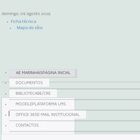
domingo, 09 agosto 2026
Ficha técnica
Mapa do sítio
AE MARINHAIS
PÁGINA INICIAL
DOCUMENTOS
BIBLIOTECA
BE/CRE
MOODLE
PLATAFORMA LMS
Moodle
OFFICE 365
E-MAIL INSTITUCIONAL
CONTACTOS