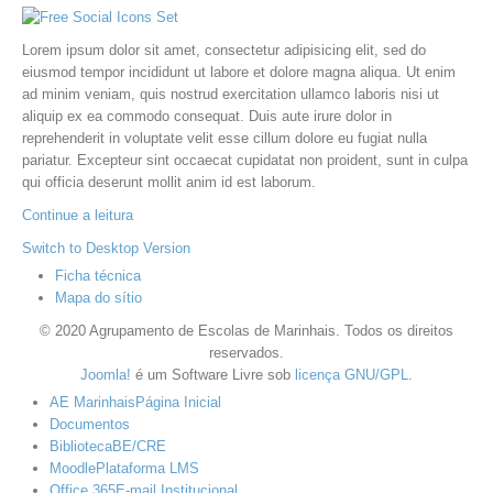
Lorem ipsum dolor sit amet, consectetur adipisicing elit, sed do
eiusmod tempor incididunt ut labore et dolore magna aliqua. Ut enim
ad minim veniam, quis nostrud exercitation ullamco laboris nisi ut
aliquip ex ea commodo consequat. Duis aute irure dolor in
reprehenderit in voluptate velit esse cillum dolore eu fugiat nulla
pariatur. Excepteur sint occaecat cupidatat non proident, sunt in culpa
qui officia deserunt mollit anim id est laborum.
Continue a leitura
Switch to Desktop Version
Ficha técnica
Mapa do sítio
© 2020 Agrupamento de Escolas de Marinhais. Todos os direitos
reservados.
Joomla!
é um Software Livre sob
licença GNU/GPL
.
AE Marinhais
Página Inicial
Documentos
Biblioteca
BE/CRE
Moodle
Plataforma LMS
Office 365
E-mail Institucional