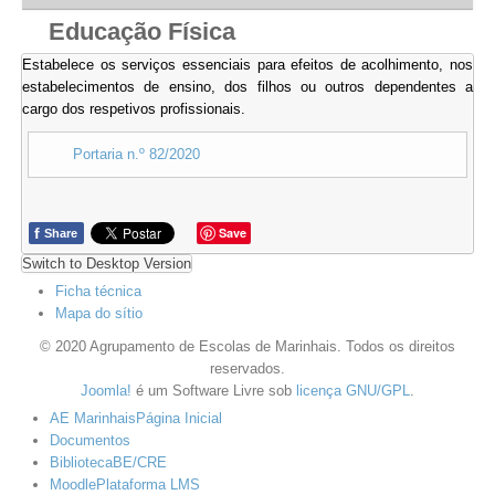
Educação Física
Estabelece os serviços essenciais para efeitos de acolhimento, nos
estabelecimentos de ensino, dos filhos ou outros dependentes a
cargo dos respetivos profissionais.
Portaria n.º 82/2020
f
Save
Share
Switch to Desktop Version
Ficha técnica
Mapa do sítio
© 2020 Agrupamento de Escolas de Marinhais. Todos os direitos
reservados.
Joomla!
é um Software Livre sob
licença GNU/GPL
.
AE Marinhais
Página Inicial
Documentos
Biblioteca
BE/CRE
Moodle
Plataforma LMS