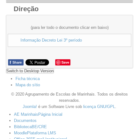
Direção
(para ler todo o documento clicar em baixo)
Informação Decreto Lei 3º período
f
Save
Share
Switch to Desktop Version
Ficha técnica
Mapa do sítio
© 2020 Agrupamento de Escolas de Marinhais. Todos os direitos
reservados.
Joomla!
é um Software Livre sob
licença GNU/GPL
.
AE Marinhais
Página Inicial
Documentos
Biblioteca
BE/CRE
Moodle
Plataforma LMS