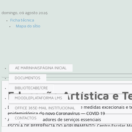
domingo, 09 agosto 2026
Ficha técnica
Mapa do sítio
AE MARINHAIS
PÁGINA INICIAL
DOCUMENTOS
BIBLIOTECA
BE/CRE
Educação Artística e T
MOODLE
PLATAFORMA LMS
Decreto-Lei n.º 10-A/2020 - Estabelece medidas excecionais e t
OFFICE 365
E-MAIL INSTITUCIONAL
epidemiológica do
novo Coronavírus — COVID 19
CONTACTOS
ATENÇÃO:Trabalhadores de serviços essenciais
ESCOLA DE REFERÊNCIA DO AGRUPAMENTO: Centro Escolar Mari
esclarecimentos contactar a Escola através do email:
secmarin