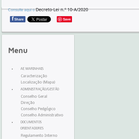
Decreto-Lei n.º 10-A/2020
Consulte aqui o
f
Save
Share
Menu
AE MARINHAIS
Caracterização
Localização (Mapa)
ADMINISTRAÇÃO/GESTÃO
Conselho Geral
Direção
Conselho Pedgógico
Conselho Administrativo
DOCUMENTOS
ORIENTADORES
Regulamento Interno