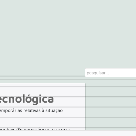
ecnológica
emporárias relativas à situação
nhais (Se necessário e para mais
hais@gmail.com
)