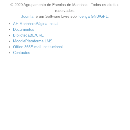
© 2020 Agrupamento de Escolas de Marinhais. Todos os direitos
reservados.
Joomla!
é um Software Livre sob
licença GNU/GPL
.
AE Marinhais
Página Inicial
Documentos
Biblioteca
BE/CRE
Moodle
Plataforma LMS
Office 365
E-mail Institucional
Contactos